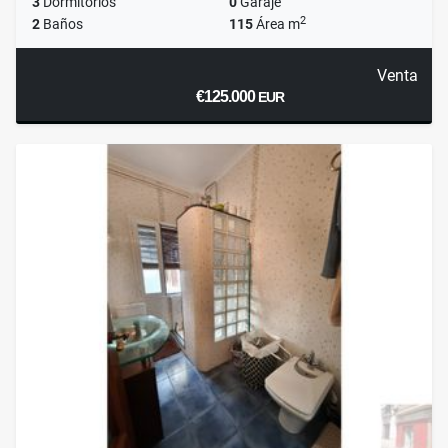
3
Dormitorios
0
Garaje
2
2
Baños
115
Área m
Venta
€125.000
EUR