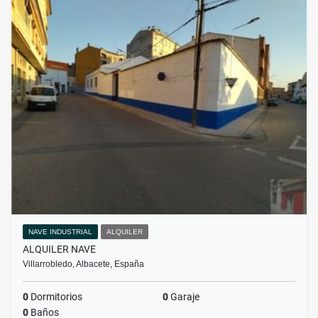
NAVE INDUSTRIAL
ALQUILER
ALQUILER NAVE
Villarrobledo, Albacete, España
0
Dormitorios
0
Garaje
0
Baños