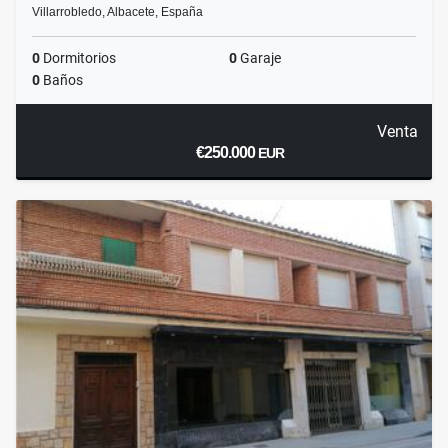
Villarrobledo, Albacete, España
0
Dormitorios
0
Garaje
0
Baños
Venta
€250.000
EUR