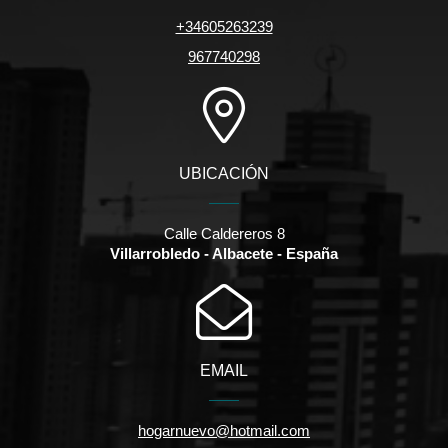
+34605263239
967740298
UBICACIÓN
Calle Caldereros 8
Villarrobledo - Albacete - España
EMAIL
hogarnuevo@hotmail.com