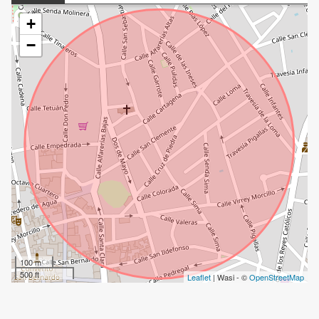
+
−
100 m
500 ft
Leaflet
| Wasi - ©
OpenStreetMap