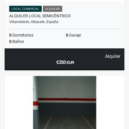
LOCAL COMERCIAL
ALQUILER
ALQUILER LOCAL SEMICÉNTRICO
Villarrobledo, Albacete, España
0
Dormitorios
0
Garaje
0
Baños
Alquiler
€350
EUR