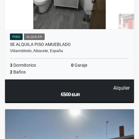
PISO
ALQUILER
SE ALQUILA PISO AMUEBLADO
Villarrobledo, Albacete, España
3
Dormitorios
0
Garaje
2
Baños
Alquiler
€500
EUR