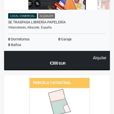
LOCAL COMERCIAL
ALQUILER
SE TRASPASA LIBRERÍA-PAPELERÍA
Villarrobledo, Albacete, España
0
Dormitorios
0
Garaje
0
Baños
Alquiler
€300
EUR