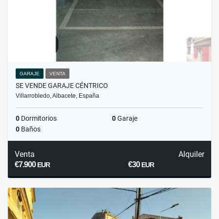
GARAJE
VENTA
SE VENDE GARAJE CÉNTRICO
Villarrobledo, Albacete, España
0
Dormitorios
0
Garaje
0
Baños
Venta
Alquiler
€7.900
€30
EUR
EUR