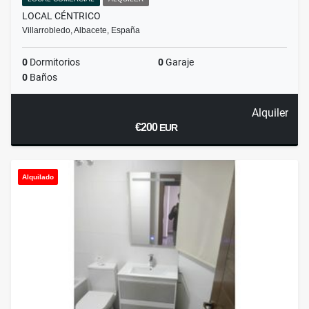
LOCAL CÉNTRICO
Villarrobledo, Albacete, España
0
Dormitorios
0
Garaje
0
Baños
Alquiler
€200
EUR
Alquilado