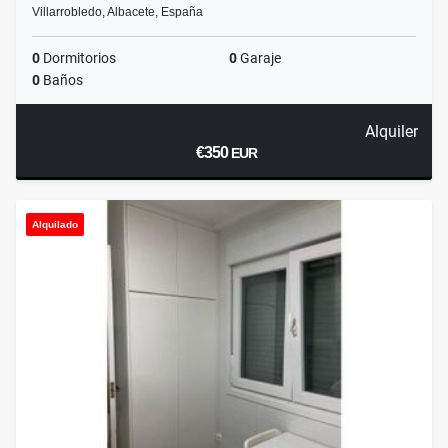
Villarrobledo, Albacete, España
0
Dormitorios
0
Garaje
0
Baños
Alquiler
€350
EUR
Alquilado