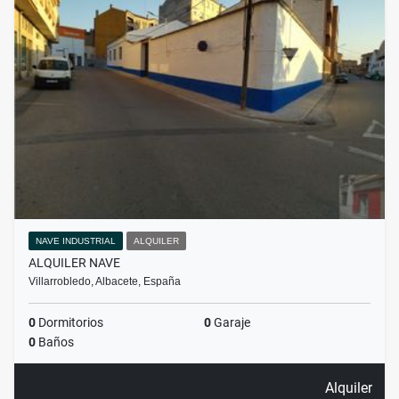
NAVE INDUSTRIAL
ALQUILER
ALQUILER NAVE
Villarrobledo, Albacete, España
0
Dormitorios
0
Garaje
0
Baños
Alquiler