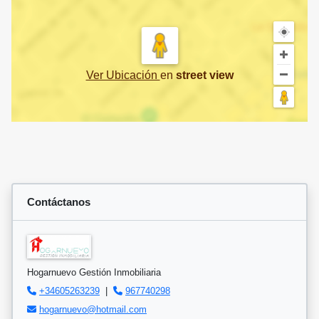
Ver Ubicación
en
street view
Contáctanos
Hogarnuevo Gestión Inmobiliaria
+34605263239
|
967740298
hogarnuevo@hotmail.com