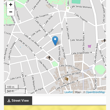
+
−
100 m
500 ft
Leaflet
| Wasi - ©
OpenStreetMap
Street View