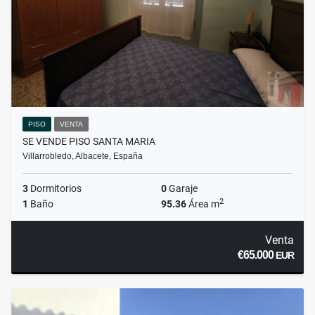
PISO
VENTA
SE VENDE PISO SANTA MARIA
Villarrobledo, Albacete, España
3
Dormitorios
0
Garaje
2
1
Baño
95.36
Área m
Venta
€65.000
EUR