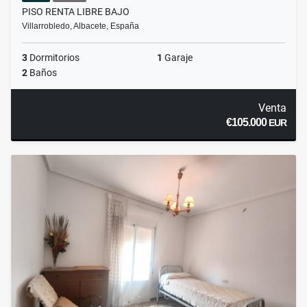
PISO RENTA LIBRE BAJO
Villarrobledo, Albacete, España
3
Dormitorios
1
Garaje
2
Baños
Venta
€105.000
EUR