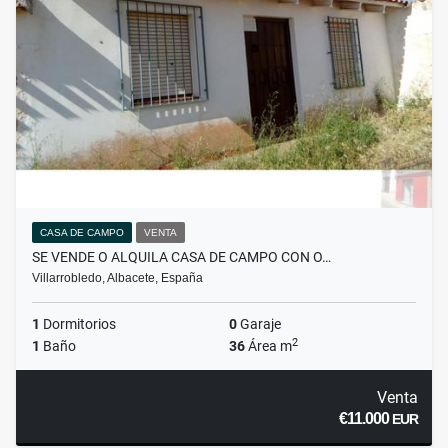
CASA DE CAMPO
VENTA
SE VENDE O ALQUILA CASA DE CAMPO CON O…
Villarrobledo, Albacete, España
1
Dormitorios
0
Garaje
2
1
Baño
36
Área m
Venta
€11.000
EUR