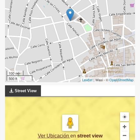
100 m
500 ft
Leaflet
| Wasi - ©
OpenStreetMap
Street View
Ver Ubicación
en
street view