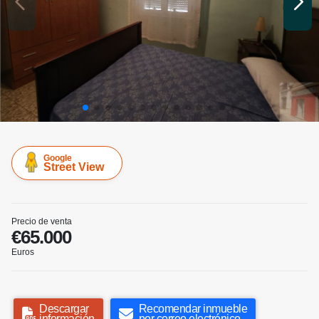
Google
Street View
Precio de venta
€65.000
Euros
Descargar
Recomendar inmueble
información
por correo electrónico