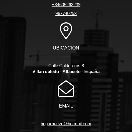
+34605263239
967740298
UBICACIÓN
Calle Caldereros 8
Villarrobledo - Albacete - España
EMAIL
hogarnuevo@hotmail.com