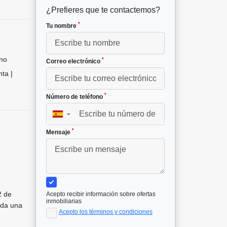
¿Prefieres que te contactemos?
*
Tu nombre
no
*
Correo electrónico
ta |
*
Número de teléfono
▼
*
Mensaje
2 de
Acepto recibir información sobre ofertas
inmobiliarias
ada una
Acepto los términos y condiciones