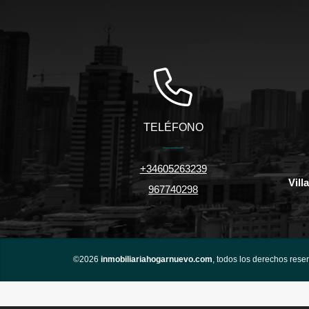
TELÉFONO
+34605263239
Vill
967740298
©2026
inmobiliariahogarnuevo.com
, todos los derechos rese