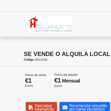
SE VENDE O ALQUILA LOCA
Código.
8012430
Precio de alquiler
Precio de venta
€1
€1
Mensual
Euros
Euros
Descargar
Recomendar inmueble
información
por correo electrónico