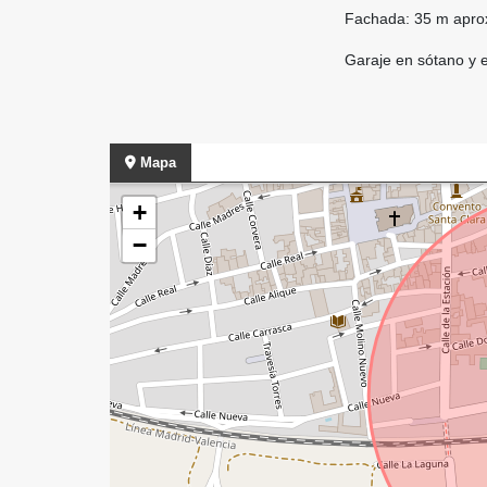
Fachada: 35 m apro
Garaje en sótano y e
Mapa
+
−