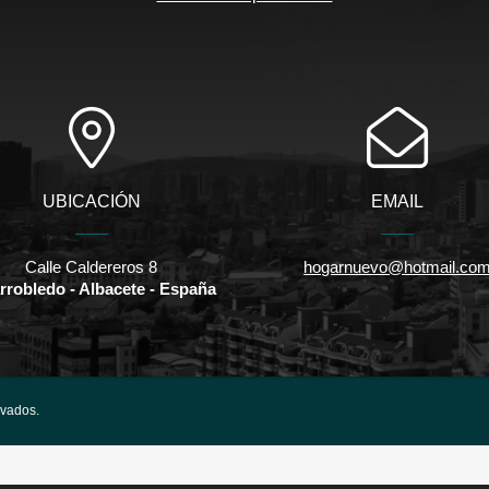
UBICACIÓN
EMAIL
Calle Caldereros 8
hogarnuevo@hotmail.co
arrobledo - Albacete - España
rvados.