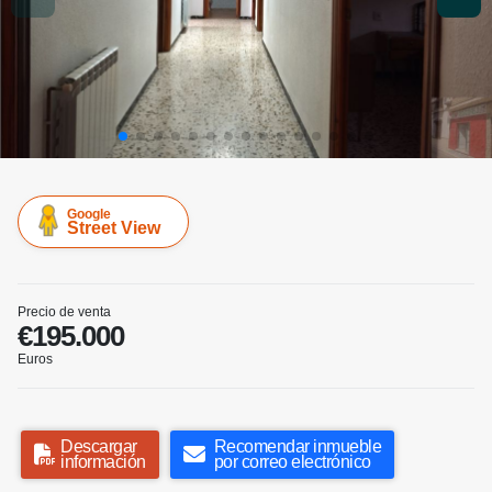
Google
Street View
Precio de venta
€195.000
Euros
Descargar
Recomendar inmueble
información
por correo electrónico