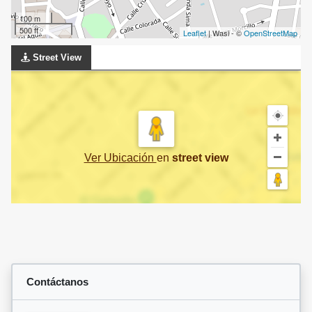
100 m
500 ft
Leaflet
| Wasi - ©
OpenStreetMap
Street View
Ver Ubicación
en
street view
Contáctanos