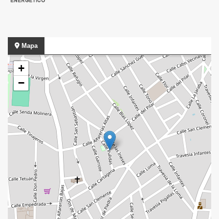
Mapa
+
−