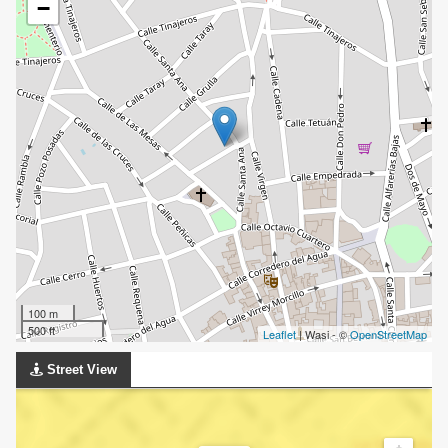
−
100 m
500 ft
Leaflet
| Wasi - ©
OpenStreetMap
Street View