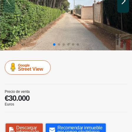
Google
Street View
Precio de venta
€30.000
Euros
Descargar
Recomendar inmueble
información
por correo electrónico