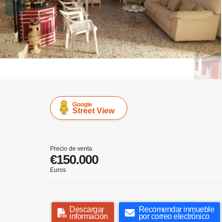
Google
Street View
Precio de venta
€150.000
Euros
Descargar
Recomendar inmueble
información
por correo electrónico