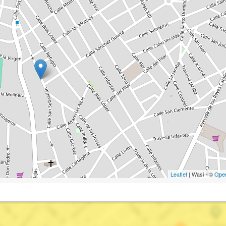
Leaflet
| Wasi - ©
Ope