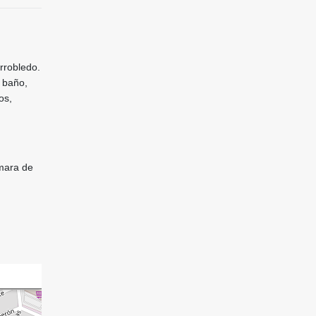
rrobledo.
 baño,
os,
ámara de