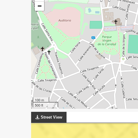
−
100 m
500 ft
Street View