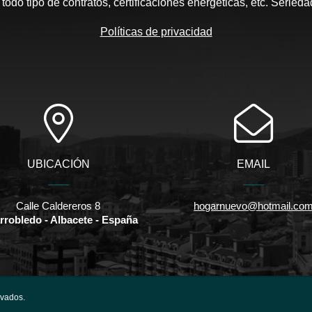
todo tipo de contratos, certificaciones energéticas, etc. Seried
Políticas de privacidad
UBICACIÓN
EMAIL
Calle Caldereros 8
hogarnuevo@hotmail.co
arrobledo - Albacete - España
rvados.