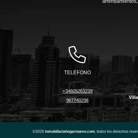
arrendamientos, 
TELÉFONO
+34605263239
Vill
967740298
©2026
inmobiliariahogarnuevo.com
, todos los derechos rese