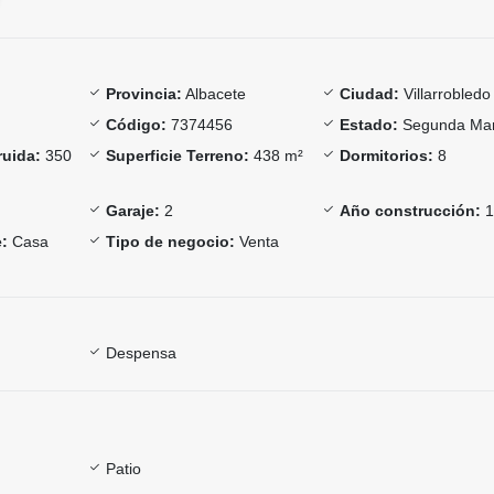
Provincia:
Albacete
Ciudad:
Villarrobledo
Código:
7374456
Estado:
Segunda Ma
ruida:
350
Superficie Terreno:
438 m²
Dormitorios:
8
Garaje:
2
Año construcción:
1
:
Casa
Tipo de negocio:
Venta
Despensa
Patio