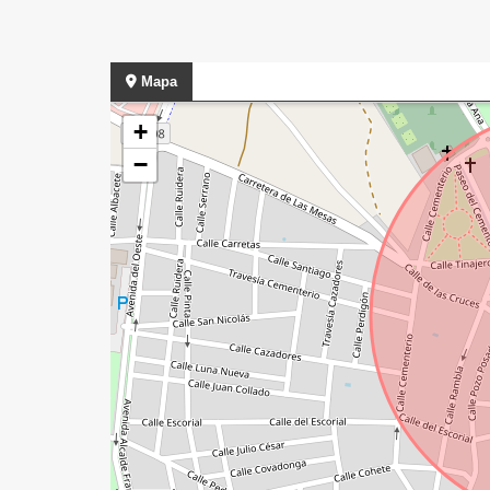
Mapa
+
−