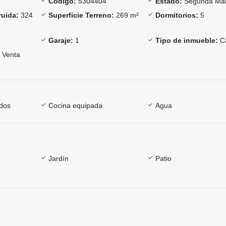
Código:
5304404
Estado:
Segunda Ma
ruida:
324
Superficie Terreno:
269 m²
Dormitorios:
5
Garaje:
1
Tipo de inmueble:
C
Venta
dos
Cocina equipada
Agua
Jardín
Patio