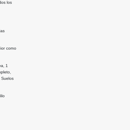
dos los
las
rior como
ea, 1
mpleto,
. Suelos
ilo