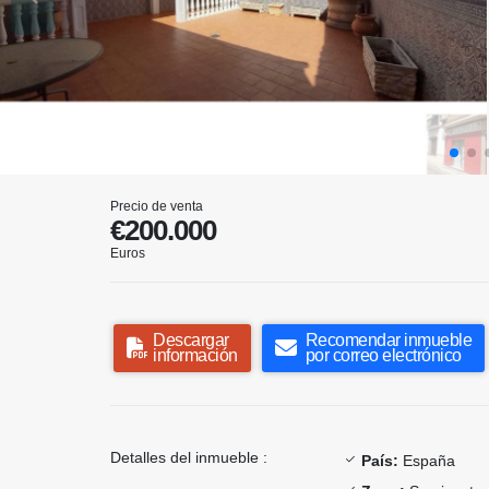
Precio de venta
€200.000
Euros
Descargar
Recomendar inmueble
información
por correo electrónico
Detalles del inmueble :
País:
España