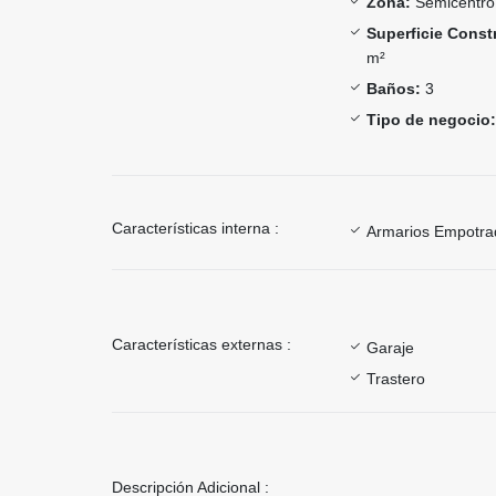
Zona:
Semicentro
Superficie Const
m²
Baños:
3
Tipo de negocio:
Características interna :
Armarios Empotra
Características externas :
Garaje
Trastero
Descripción Adicional :