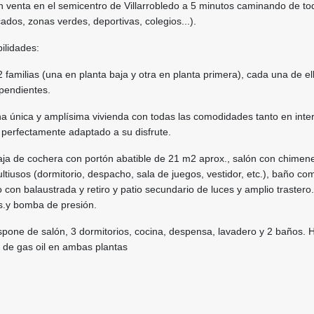
 venta en el semicentro de Villarrobledo a 5 minutos caminando de to
ados, zonas verdes, deportivas, colegios...).
ilidades:
2 familias (una en planta baja y otra en planta primera), cada una de el
pendientes.
a única y amplísima vivienda con todas las comodidades tanto en inte
 y perfectamente adaptado a su disfrute.
aja de cochera con portón abatible de 21 m2 aprox., salón con chimen
ltiusos (dormitorio, despacho, sala de juegos, vestidor, etc.), baño co
o con balaustrada y retiro y patio secundario de luces y amplio trastero
as.y bomba de presión.
spone de salón, 3 dormitorios, cocina, despensa, lavadero y 2 baños. H
 de gas oil en ambas plantas