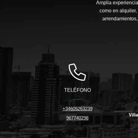
Amplia experiencia 
como en alquiler,
arrendamientos, 
TELÉFONO
+34605263239
Vill
967740298