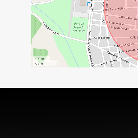
100 m
500 ft