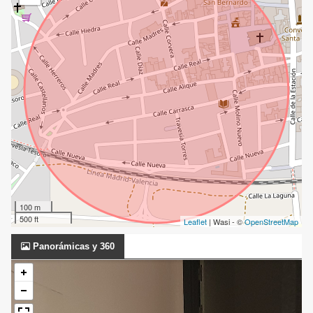
100 m
500 ft
Leaflet
| Wasi - ©
OpenStreetMap
Panorámicas y 360