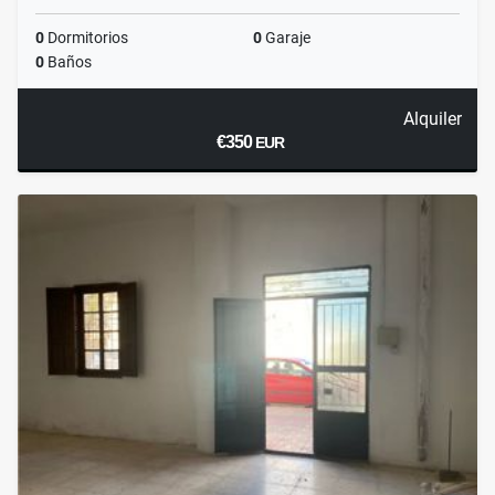
0
Dormitorios
0
Garaje
0
Baños
Alquiler
€350
EUR