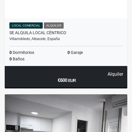
LOCAL COMERCIAL
ALQUILER
SE ALQUILA LOCAL CÉNTRICO
Villarrobledo, Albacete, España
0
Dormitorios
0
Garaje
0
Baños
Alquiler
€600
EUR