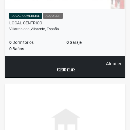
LOCAL COMERCIAL
ALQUILER
LOCAL CÉNTRICO
Villarrobledo, Albacete, España
0
Dormitorios
0
Garaje
0
Baños
Alquiler
€200
EUR