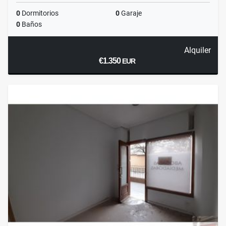
0
Dormitorios
0
Garaje
0
Baños
Alquiler
€1.350
EUR