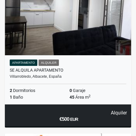
APARTAMENTO
ALQUILER
SE ALQUILA APARTAMENTO
Villarrobledo, Albacete, España
2
Dormitorios
0
Garaje
2
1
Baño
45
Área m
Alquiler
€500
EUR