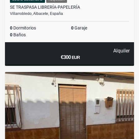
SE TRASPASA LIBRERÍA-PAPELERÍA
Villarrobledo, Albacete, España
0
Dormitorios
0
Garaje
0
Baños
Alquiler
€300
EUR